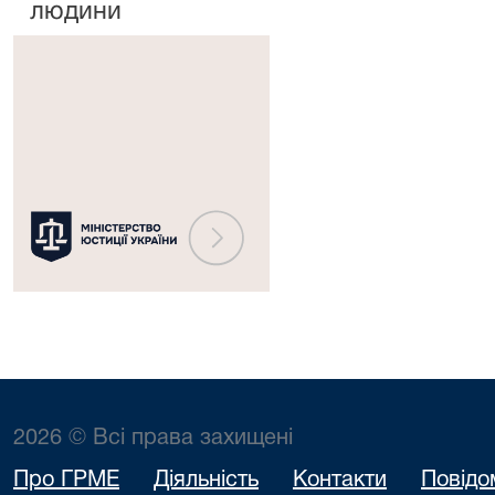
людини
Міністерство
юстиції
України
2026 © Всі права захищені
Про ГРМЕ
Діяльність
Контакти
Повідо