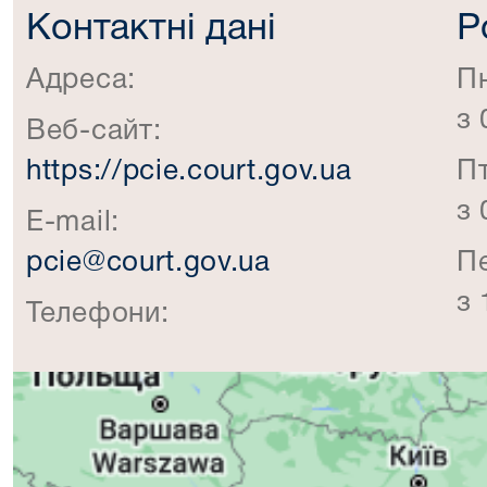
Контактні дані
Р
Адреса:
П
з 
Веб-сайт:
https://pcie.court.gov.ua
П
з 
E-mail:
pcie@court.gov.ua
П
з 
Телефони: